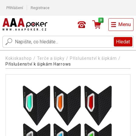
Přihlášení
Registrace
0
Menu
Hledat
Kokiskashop
Terče a šipky
Příslušenství k šipkám
Příslušenství k šipkám Harrows