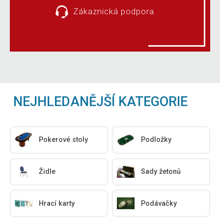
Zákaznická podpora
NEJHLEDANĚJŠÍ KATEGORIE
Pokerové stoly
Podložky
Židle
Sady žetonů
Hrací karty
Podávačky