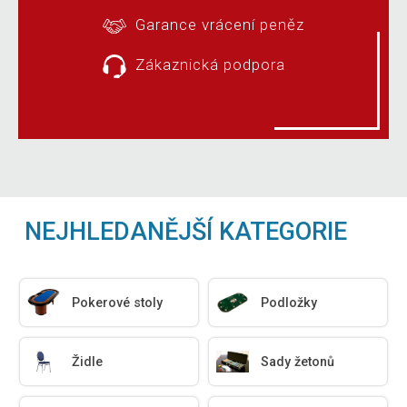
Garance vrácení peněz
Zákaznická podpora
NEJHLEDANĚJŠÍ KATEGORIE
Pokerové stoly
Podložky
Židle
Sady žetonů