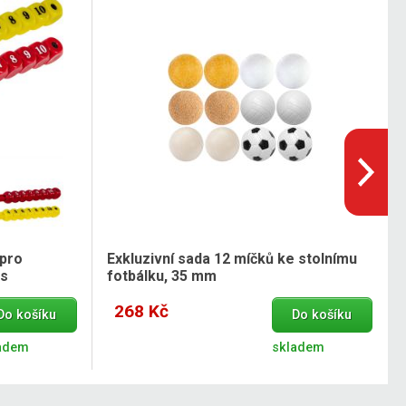
 pro
Exkluzivní sada 12 míčků ke stolnímu
ks
fotbálku, 35 mm
268 Kč
Do košíku
Do košíku
adem
skladem