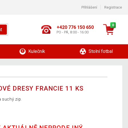
Přihlášení
Registrace
0
+420 776 150 650
t
PO - PÁ, 8:00 - 16:00
Kulečník
Stolní fotbal
VÉ DRESY FRANCIE 11 KS
a suchý zip.
E AKTUÁLNĚ NEPRODEJNÝ