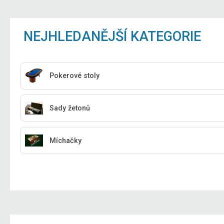
NEJHLEDANĚJŠÍ KATEGORIE
Pokerové stoly
Sady žetonů
Míchačky