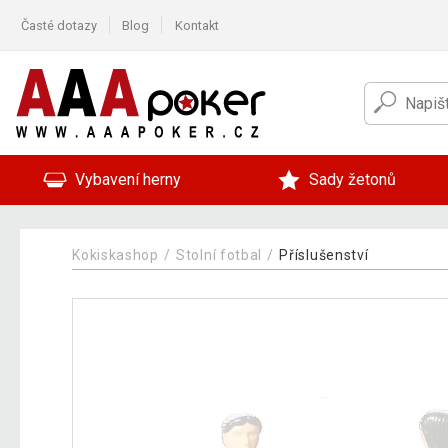
Časté dotazy
Blog
Kontakt
Vybavení herny
Sady žetonů
Kokiskashop
Stolní fotbal
Příslušenství