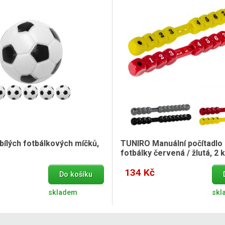
bílých fotbálkových míčků,
TUNIRO Manuální počítadlo
fotbálky červená / žlutá, 2 
134 Kč
Do košíku
skladem
skl