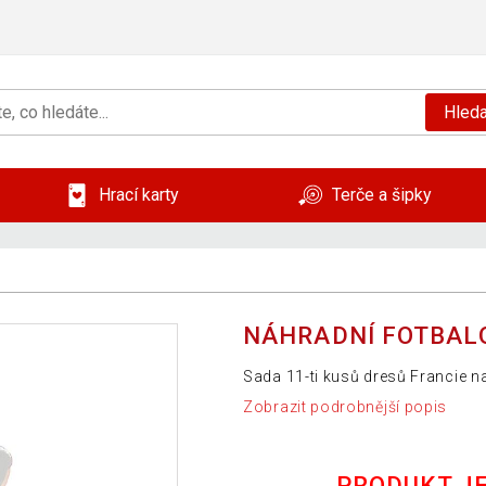
Hleda
Hrací karty
Terče a šipky
NÁHRADNÍ FOTBALO
Sada 11-ti kusů dresů Francie n
Zobrazit podrobnější popis
PRODUKT J