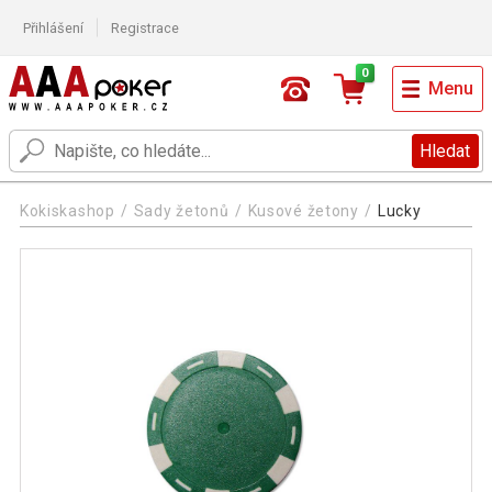
Přihlášení
Registrace
0
Menu
Hledat
Kokiskashop
Sady žetonů
Kusové žetony
Lucky