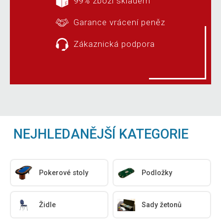
99% zboží skladem
Garance vrácení peněz
Zákaznická podpora
NEJHLEDANĚJŠÍ KATEGORIE
Pokerové stoly
Podložky
Židle
Sady žetonů