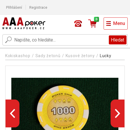
Přihlášení
Registrace
0
Menu
Hledat
Kokiskashop
Sady žetonů
Kusové žetony
Lucky