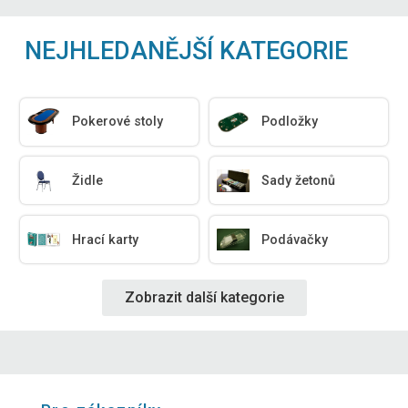
NEJHLEDANĚJŠÍ KATEGORIE
Pokerové stoly
Podložky
Židle
Sady žetonů
Hrací karty
Podávačky
Zobrazit další kategorie