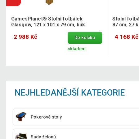
GamesPlanet® Stolní fotbálek
Stolní fotb
Glasgow, 121 x 101 x 79 cm, buk
87 cm, 27 
2 988 Kč
4 168 Kč
Do košíku
skladem
NEJHLEDANĚJŠÍ KATEGORIE
Pokerové stoly
Sady žetonů