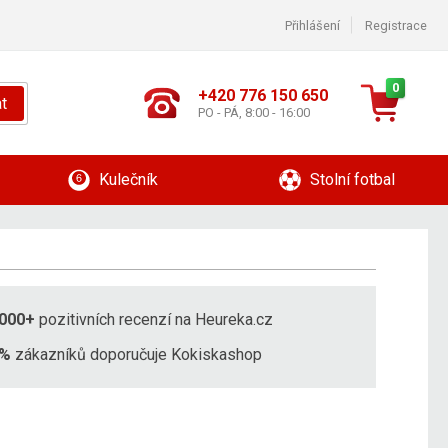
Přihlášení
Registrace
0
+420 776 150 650
t
PO - PÁ, 8:00 - 16:00
Kulečník
Stolní fotbal
000+
pozitivních recenzí na Heureka.cz
8%
zákazníků doporučuje Kokiskashop