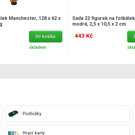
álek Manchester, 128 x 62 x
Sada 22 figurek na fotbálek 
kg
modrá, 2,5 x 10,5 x 2 cm
443 Kč
Do košíku
skladem
skl
Podložky
Hrací karty