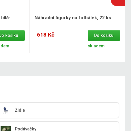
bílá-
Náhradní figurky na fotbálek, 22 ks
618 Kč
Do košíku
Do košíku
adem
skladem
Židle
Podávačky