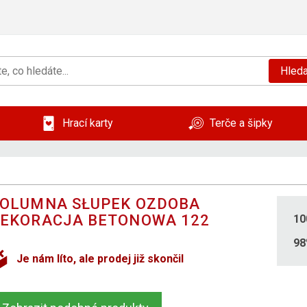
Hleda
Hrací karty
Terče a šipky
OLUMNA SŁUPEK OZDOBA
EKORACJA BETONOWA 122
10
9
Je nám líto, ale prodej již skončil