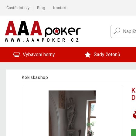
Časté dotazy
Blog
Kontakt
Vybavení herny
Sady žetonů
Kokiskashop
K
D