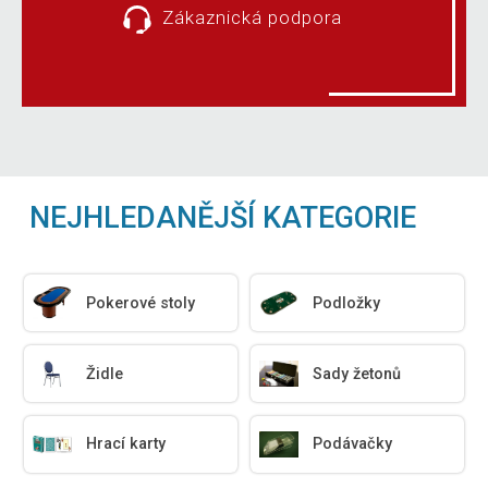
Zákaznická podpora
NEJHLEDANĚJŠÍ KATEGORIE
Pokerové stoly
Podložky
Židle
Sady žetonů
Hrací karty
Podávačky