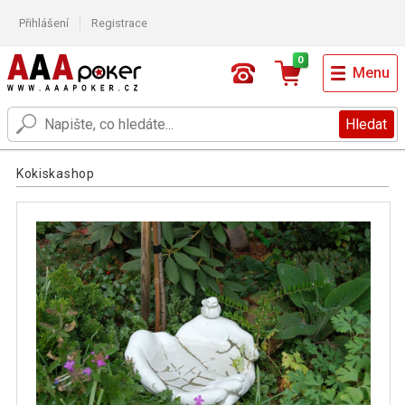
Přihlášení
Registrace
0
Menu
Hledat
Kokiskashop