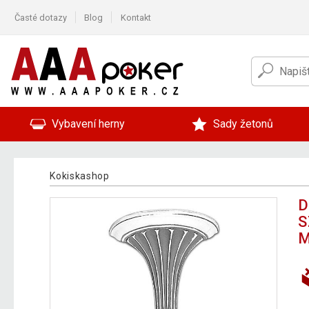
Časté dotazy
Blog
Kontakt
Vybavení herny
Sady žetonů
Kokiskashop
D
S