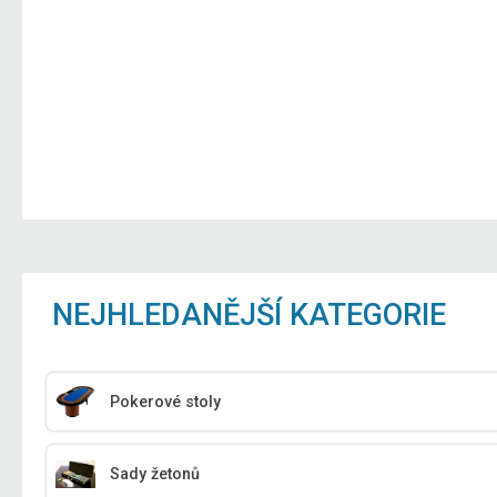
NEJHLEDANĚJŠÍ KATEGORIE
Pokerové stoly
Sady žetonů