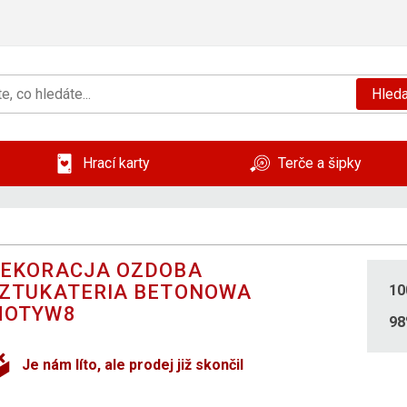
Hleda
Hrací karty
Terče a šipky
EKORACJA OZDOBA
ZTUKATERIA BETONOWA
10
MOTYW8
9
Je nám líto, ale prodej již skončil