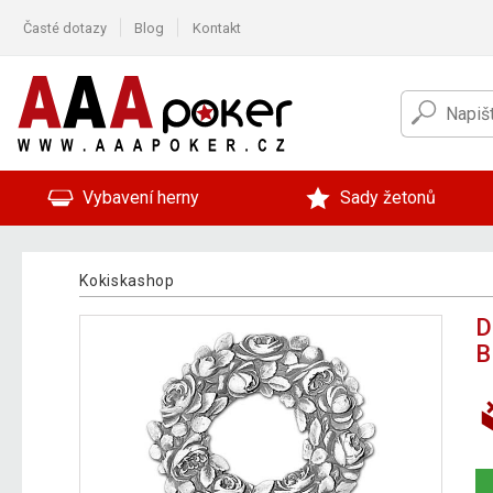
Časté dotazy
Blog
Kontakt
Vybavení herny
Sady žetonů
Kokiskashop
D
B