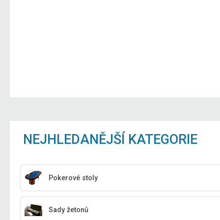
NEJHLEDANĚJŠÍ KATEGORIE
Pokerové stoly
Sady žetonů