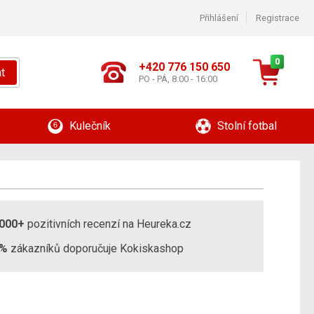
Přihlášení
Registrace
0
+420 776 150 650
t
PO - PÁ, 8:00 - 16:00
Kulečník
Stolní fotbal
000+
pozitivních recenzí na Heureka.cz
8%
zákazníků doporučuje Kokiskashop